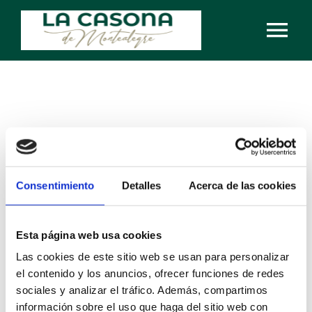
Saltar
Tog
al
contenido
Nav
INICIO
NOSOTROS
EVENTOS
Consentimiento
Detalles
Acerca de las cookies
¿DONDE ESTAMOS?
Share This Wonderful Life Event!
GASTRONOMÍA
Esta página web usa cookies
Facebook
Twitter
Pinterest
Correo
Las cookies de este sitio web se usan para personalizar
electrónico
HABITACIONES
el contenido y los anuncios, ofrecer funciones de redes
sociales y analizar el tráfico. Además, compartimos
información sobre el uso que haga del sitio web con
JARDIN