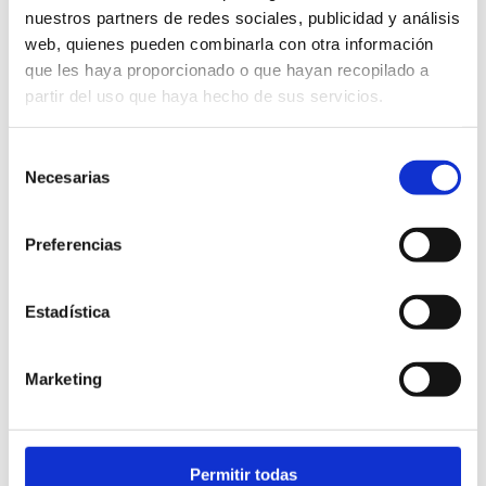
nuestros partners de redes sociales, publicidad y análisis
Proyectos relacionados
web, quienes pueden combinarla con otra información
CAFETERÍA
que les haya proporcionado o que hayan recopilado a
partir del uso que haya hecho de sus servicios.
CONTACTANOS
Selección
Necesarias
de
consentimiento
Preferencias
prueba 1
evento 1 Concurso de
Estadística
octubre 27th, 2022
|
Sin
cocina montealegre
comentarios
septiembre 20th, 2022
|
Sin comentarios
Marketing
Permitir todas